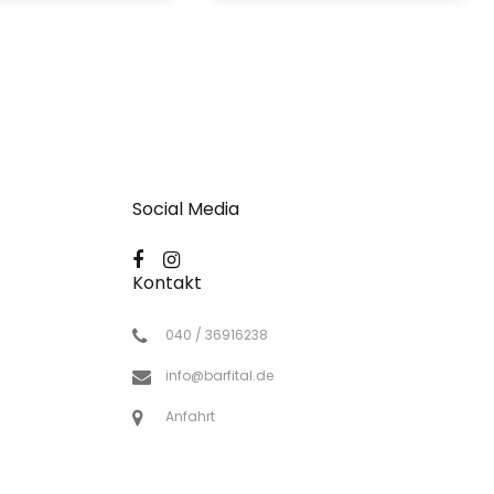
Social Media
Kontakt
040 / 36916238
info@barfital.de
Anfahrt