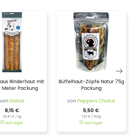
 aus Rinderhaut mit
Büffelhaut-Zöpfe Natur 75g
1 Meter Packung
Packung
von
Dokas
von
Peppers Choice
8,15 €
5,50 €
25,87 € / kg
7,33 € / 100g
auf Lager
auf Lager