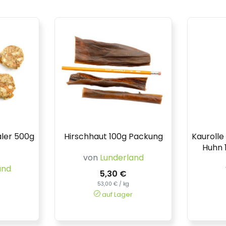
ler 500g
Hirschhaut 100g Packung
Kaurolle
Huhn 
von
Lunderland
and
5,30 €
53,00 € / kg
auf Lager