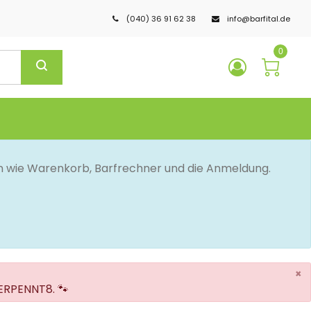
(040) 36 91 62 38
info@barfital.de
0
en wie Warenkorb, Barfrechner und die Anmeldung.
×
VERPENNT8. 🐾