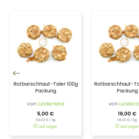
Rotbarschhaut-Taler 100g
Rotbarschhaut-Ta
Packung
Packung
von
Lunderland
von
Lunderl
5,00 €
19,00 €
50,00 € / kg
38,00 € / kg
auf Lager
auf Lager