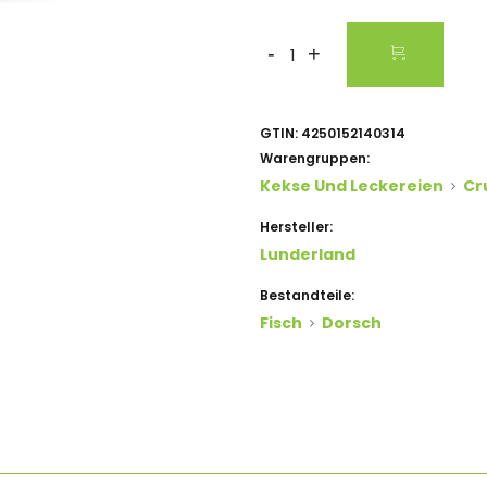
-
+
GTIN:
4250152140314
Warengruppen:
Kekse Und Leckereien
Cr
Hersteller:
Lunderland
Bestandteile:
Fisch
Dorsch