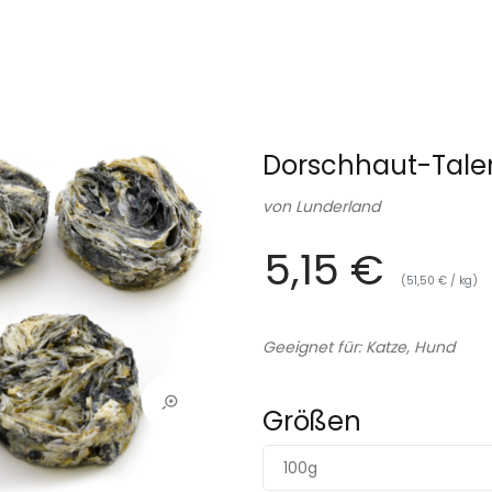
Dorschhaut-Tale
von
Lunderland
5,15 €
(51,50 € / kg)
Geeignet für: Katze, Hund
Größen
100g