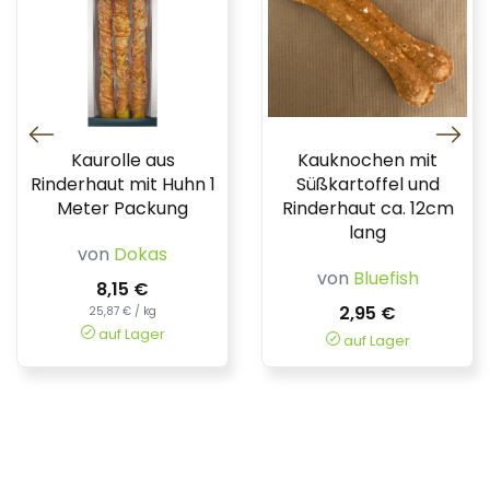
Kaurolle aus
Kauknochen mit
Rinderhaut mit Huhn 1
Süßkartoffel und
Meter Packung
Rinderhaut ca. 12cm
lang
von
Dokas
von
Bluefish
8,15 €
2,95 €
25,87 € / kg
auf Lager
auf Lager