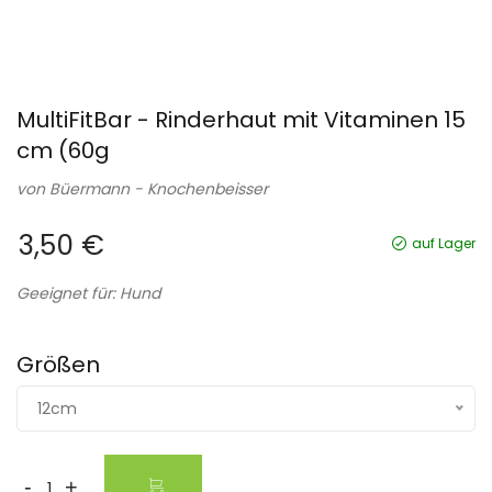
MultiFitBar - Rinderhaut mit Vitaminen 15
cm (60g
von
Büermann - Knochenbeisser
3,50 €
auf Lager
Geeignet für: Hund
Größen
12cm
-
+