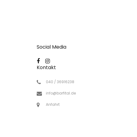
Social Media
Kontakt
040 / 36916238
info@barfital.de
Anfahrt