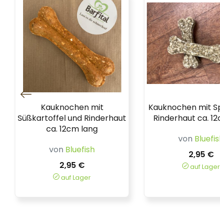
Kauknochen mit
Kauknochen mit S
Süßkartoffel und Rinderhaut
Rinderhaut ca. 1
ca. 12cm lang
von
Bluefi
von
Bluefish
2,95 €
2,95 €
auf Lager
auf Lager