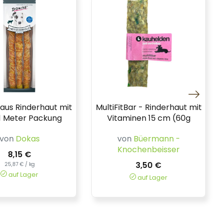
 aus Rinderhaut mit
MultiFitBar - Rinderhaut mit
1 Meter Packung
Vitaminen 15 cm (60g
von
Dokas
von
Büermann -
Knochenbeisser
8,15 €
3,50 €
25,87 € / kg
auf Lager
auf Lager