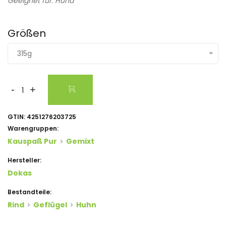
Geeignet für: Hund
Größen
315g
-
+
GTIN:
4251276203725
Warengruppen:
Kauspaß Pur
Gemixt
Hersteller:
Dokas
Bestandteile:
Rind
Geflügel
Huhn