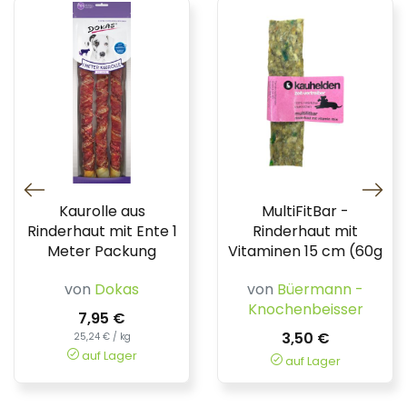
Kaurolle aus
MultiFitBar -
Rinderhaut mit Ente 1
Rinderhaut mit
Meter Packung
Vitaminen 15 cm (60g
von
Dokas
von
Büermann -
Knochenbeisser
7,95 €
3,50 €
25,24 € / kg
auf Lager
auf Lager