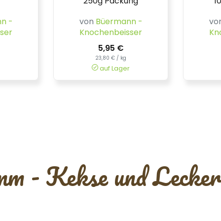
250g Packung
1
n -
von
Büermann -
vo
ser
Knochenbeisser
Kn
5,95 €
23,80 € / kg
auf Lager
m - Kekse und Lecker