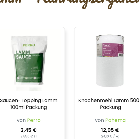
Saucen-Topping Lamm
Knochenmehl Lamm 50
100ml Packung
Packung
von
Perro
von
Pahema
2,45 €
12,05 €
24,50 € / l
24,10 € / kg