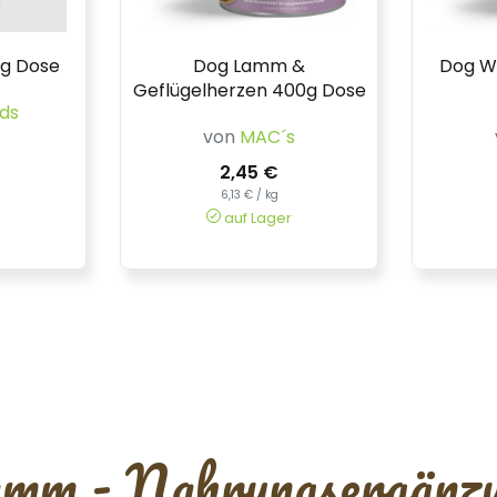
g Dose
Dog Lamm &
Dog W
Geflügelherzen 400g Dose
lds
von
MAC´s
2,45 €
6,13 € / kg
auf Lager
mm - Nahrungsergänz