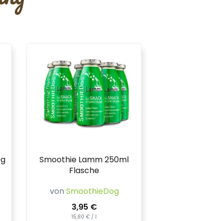
0g
Smoothie Lamm 250ml
Flasche
von
SmoothieDog
3,95 €
15,80 € / l