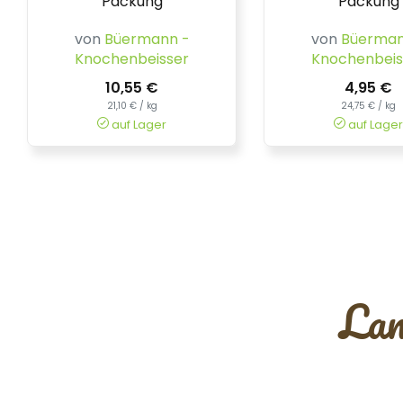
Packung
Packung
von
Büermann -
von
Büerman
Knochenbeisser
Knochenbeis
10,55 €
4,95 €
21,10 € / kg
24,75 € / kg
auf Lager
auf Lager
Lam