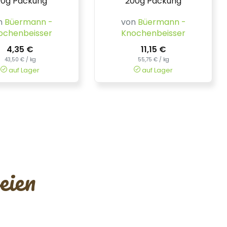
00g Packung
200g Packung
n
Büermann -
von
Büermann -
ochenbeisser
Knochenbeisser
4,35 €
11,15 €
43,50 € / kg
55,75 € / kg
auf Lager
auf Lager
eien