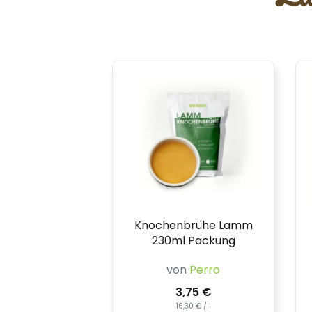
Knochenbrühe Lamm
230ml Packung
von
Perro
3,75 €
16,30 € / l