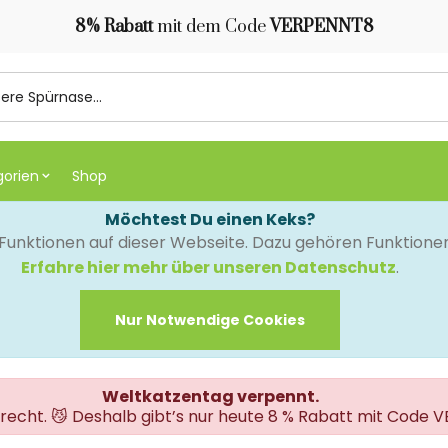
8% Rabatt
mit dem Code
VERPENNT8
gorien
Shop
Möchtest Du einen Keks?
e Funktionen auf dieser Webseite. Dazu gehören Funktion
Erfahre hier mehr über unseren Datenschutz
.
Nur Notwendige Cookies
Weltkatzentag verpennt.
erecht. 😼 Deshalb gibt’s nur heute 8 % Rabatt mit Code 