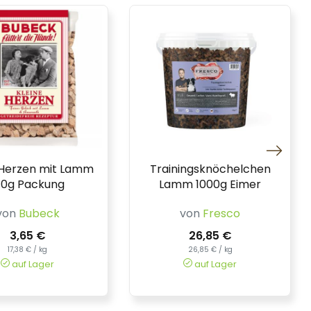
 Herzen mit Lamm
Trainingsknöchelchen
10g Packung
Lamm 1000g Eimer
von
Bubeck
von
Fresco
3,65 €
26,85 €
17,38 € / kg
26,85 € / kg
auf Lager
auf Lager