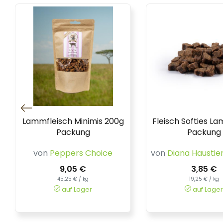
Lammfleisch Minimis 200g
Fleisch Softies L
Packung
Packung
von
Peppers Choice
von
Diana Haustie
9,05 €
3,85 €
45,25 € / kg
19,25 € / kg
auf Lager
auf Lager