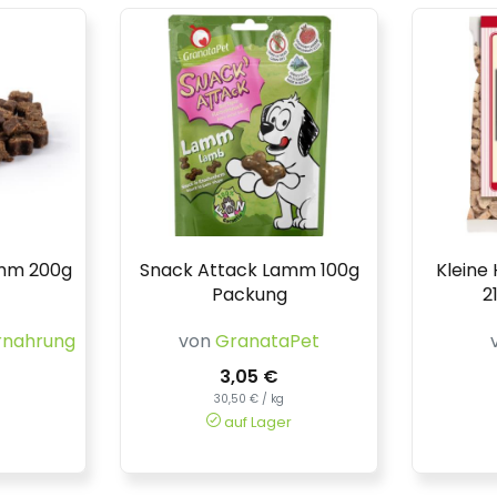
amm 200g
Snack Attack Lamm 100g
Kleine
Packung
2
rnahrung
von
GranataPet
3,05 €
30,50 € / kg
auf Lager