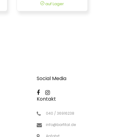
auf Lager
Social Media
Kontakt
040 / 36916238
info@barfital.de
Anfahrt