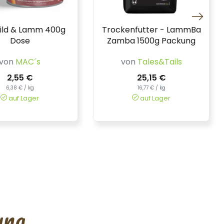
ild & Lamm 400g
Trockenfutter - LammBa
Dose
Zamba 1500g Packung
von
MAC´s
von
Tales&Tails
2,55 €
25,15 €
6,38 € / kg
16,77 € / kg
auf Lager
auf Lager
ung