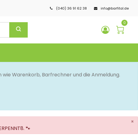
(040) 36 91 62 38
info@barfital.de
0
en wie Warenkorb, Barfrechner und die Anmeldung.
×
VERPENNT8. 🐾