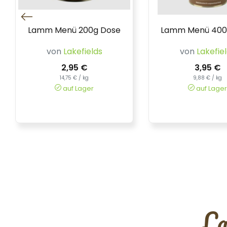
Lamm Menü 200g Dose
Lamm Menü 400
von
Lakefields
von
Lakefie
2,95 €
3,95 €
14,75 € / kg
9,88 € / kg
auf Lager
auf Lager
La