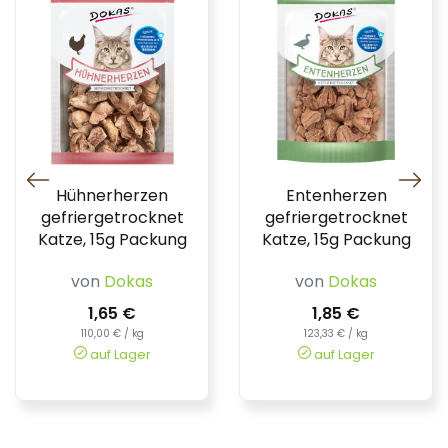
Hühnerherzen
Entenherzen
gefriergetrocknet
gefriergetrocknet
Katze, 15g Packung
Katze, 15g Packung
von
Dokas
von
Dokas
1,65 €
1,85 €
110,00 € / kg
123,33 € / kg
auf Lager
auf Lager