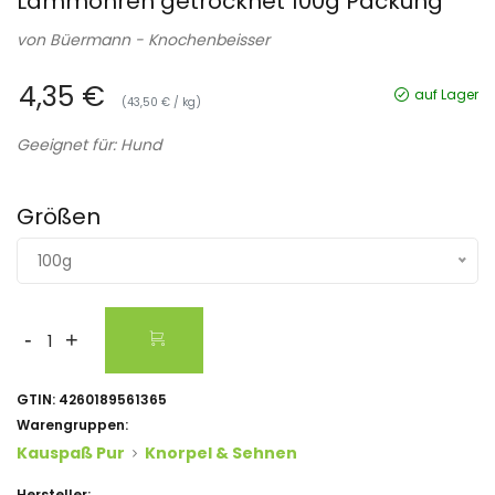
Lammohren getrocknet 100g Packung
von
Büermann - Knochenbeisser
4,35 €
auf Lager
(43,50 € / kg)
Geeignet für: Hund
Größen
100g
-
+
GTIN:
4260189561365
Warengruppen:
Kauspaß Pur
Knorpel & Sehnen
Hersteller: