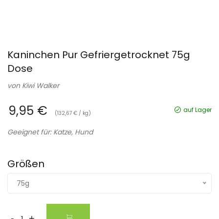
Kaninchen Pur Gefriergetrocknet 75g
Dose
von
Kiwi Walker
9,95 €
auf Lager
(132,67 € / kg)
Geeignet für: Katze, Hund
Größen
75g
-
+