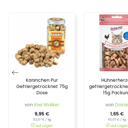
Kaninchen Pur
Hühnerherz
Gefriergetrocknet 75g
gefriergetrockne
Dose
15g Packu
von
Kiwi Walker
von
Doka
9,95 €
1,65 €
132,67 € / kg
110,00 € / kg
auf Lager
auf Lager