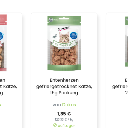
en
Entenherzen
E
t Katze,
gefriergetrocknet Katze,
gefrie
ng
15g Packung
2
s
von
Dokas
1,85 €
123,33 € / kg
auf Lager