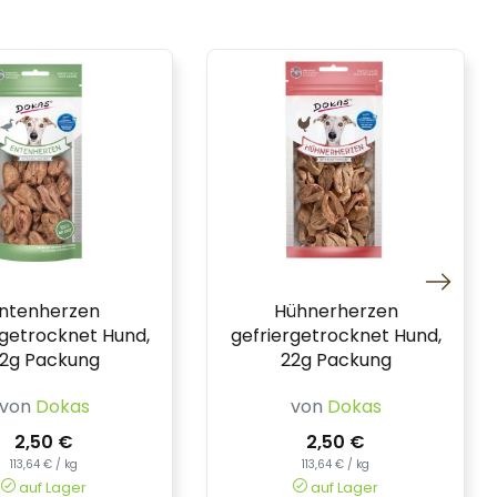
ntenherzen
Hühnerherzen
rgetrocknet Hund,
gefriergetrocknet Hund,
2g Packung
22g Packung
von
Dokas
von
Dokas
2,50 €
2,50 €
113,64 € / kg
113,64 € / kg
auf Lager
auf Lager