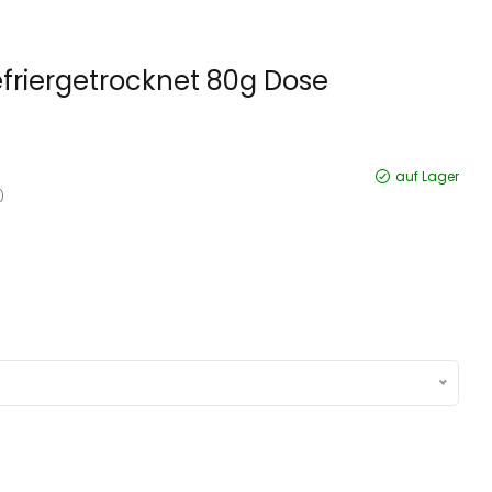
riergetrocknet 80g Dose
auf Lager
)