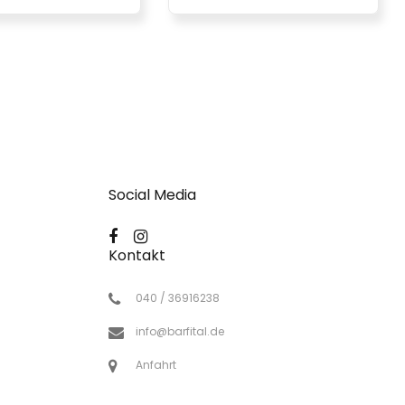
Social Media
Kontakt
040 / 36916238
info@barfital.de
Anfahrt