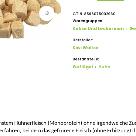
GTIN:
8596075002930
Warengruppen:
Kekse Und Leckereien
Ge
Hersteller:
Kiwi Walker
Bestandteile:
Geflügel
Huhn
instem Hühnerfleisch (Monoprotein) ohne irgendwelche Zus
ahren, bei dem das gefrorene Fleisch (ohne Erhitzung) dir