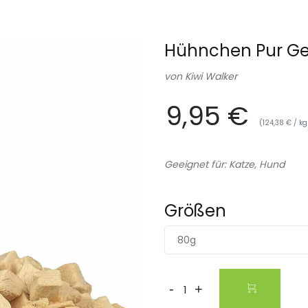
Hühnchen Pur Gef
von
Kiwi Walker
9,95 €
(124,38 € / kg
Geeignet für: Katze, Hund
Größen
80g
-
+