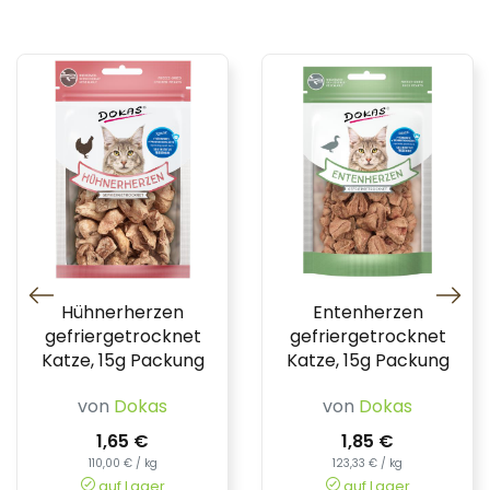
Hühnerherzen
Entenherzen
gefriergetrocknet
gefriergetrocknet
Katze, 15g Packung
Katze, 15g Packung
von
Dokas
von
Dokas
1,65 €
1,85 €
110,00 € / kg
123,33 € / kg
auf Lager
auf Lager