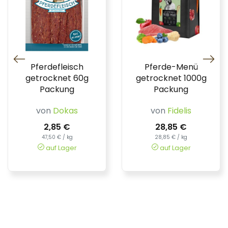
Pferdefleisch
Pferde-Menü
getrocknet 60g
getrocknet 1000g
Packung
Packung
von
Dokas
von
Fidelis
2,85 €
28,85 €
47,50 € / kg
28,85 € / kg
auf Lager
auf Lager