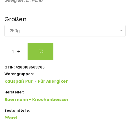
Geeignet für: Hund
Größen
250g
-
+
GTIN:
4260189563765
Warengruppen:
Kauspaß Pur
Für Allergiker
Hersteller:
Büermann - Knochenbeisser
Bestandteile:
Pferd