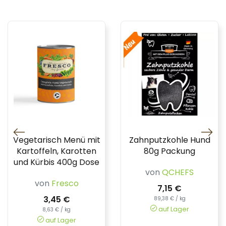
Vegetarisch Menü mit
Zahnputzkohle Hund
Kartoffeln, Karotten
80g Packung
und Kürbis 400g Dose
von
QCHEFS
von
Fresco
7,15 €
3,45 €
89,38 € / kg
auf Lager
8,63 € / kg
auf Lager