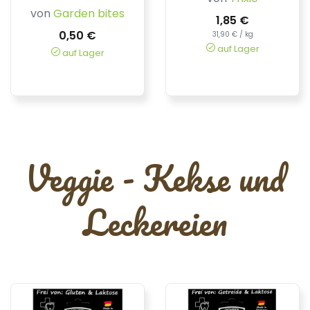
von
Garden bites
1,85 €
0,50 €
31,90 € / kg
auf Lager
auf Lager
Veggie - Kekse und
Leckereien