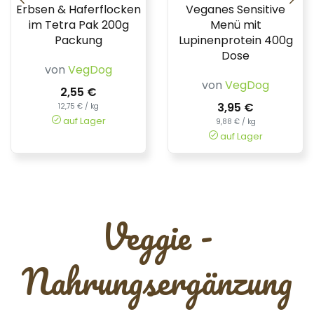
Erbsen & Haferflocken
Veganes Sensitive
im Tetra Pak 200g
Menü mit
Packung
Lupinenprotein 400g
Dose
von
VegDog
von
VegDog
2,55 €
3,95 €
12,75 € / kg
auf Lager
9,88 € / kg
auf Lager
Veggie -
Nahrungsergänzung