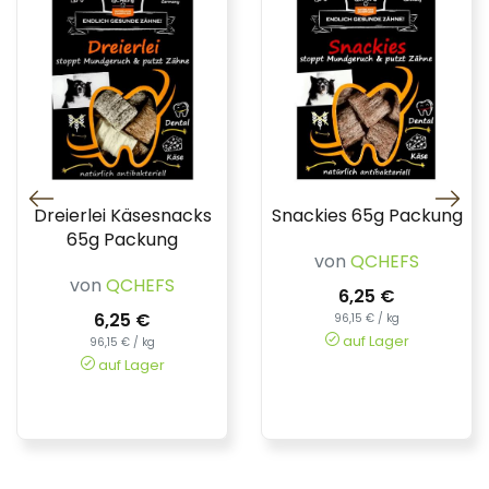
Dreierlei Käsesnacks
Snackies 65g Packung
65g Packung
von
QCHEFS
von
QCHEFS
6,25 €
6,25 €
96,15 € / kg
auf Lager
96,15 € / kg
auf Lager