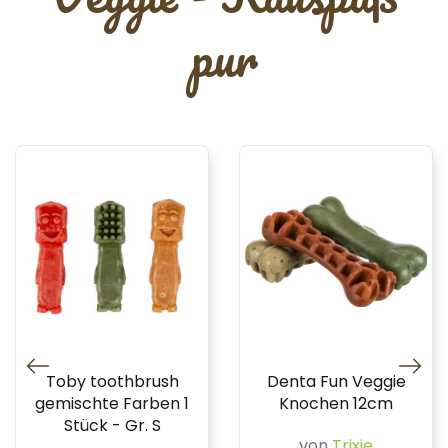
pur
Toby toothbrush
Denta Fun Veggie
gemischte Farben 1
Knochen 12cm
Stück - Gr. S
von
Trixie