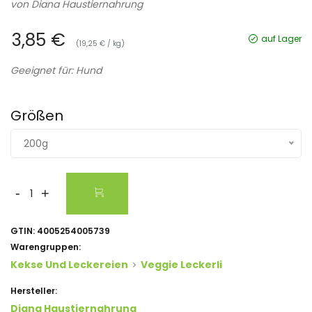
von
Diana Haustiernahrung
3,85 €
auf Lager
(19,25 € / kg)
Geeignet für: Hund
Größen
200g
-
+
GTIN:
4005254005739
Warengruppen:
Kekse Und Leckereien
Veggie Leckerli
Hersteller:
Diana Haustiernahrung