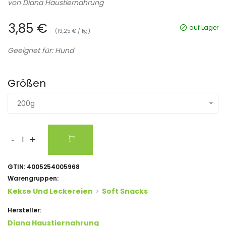
von
Diana Haustiernahrung
3,85 €
auf Lager
(19,25 € / kg)
Geeignet für: Hund
Größen
200g
-
+
GTIN:
4005254005968
Warengruppen:
Kekse Und Leckereien
Soft Snacks
Hersteller:
Diana Haustiernahrung