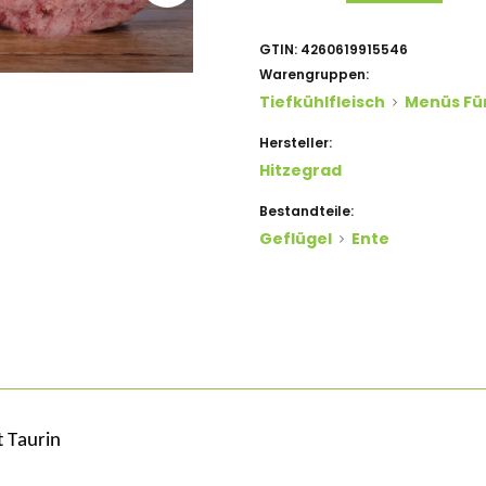
GTIN:
4260619915546
Warengruppen:
Tiefkühlfleisch
Menüs Fü
Hersteller:
Hitzegrad
Bestandteile:
Geflügel
Ente
t
Taurin