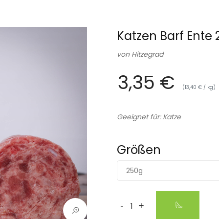
Katzen Barf Ente
von
Hitzegrad
3,35 €
(13,40 € / kg)
Geeignet für: Katze
Größen
250g
-
+