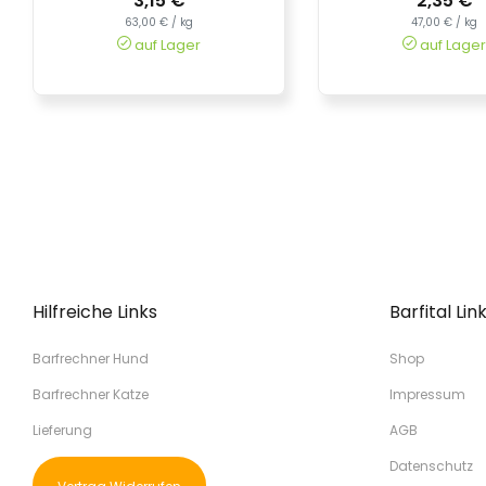
3,15 €
2,35 €
63,00 € / kg
47,00 € / kg
auf Lager
auf Lager
Hilfreiche Links
Barfital Lin
Barfrechner Hund
Shop
Barfrechner Katze
Impressum
Lieferung
AGB
Datenschutz