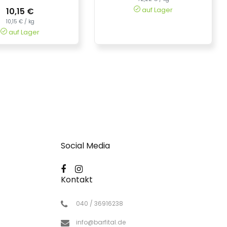
auf Lager
10,15 €
10,15 € / kg
auf Lager
Social Media
Kontakt
040 / 36916238
info@barfital.de