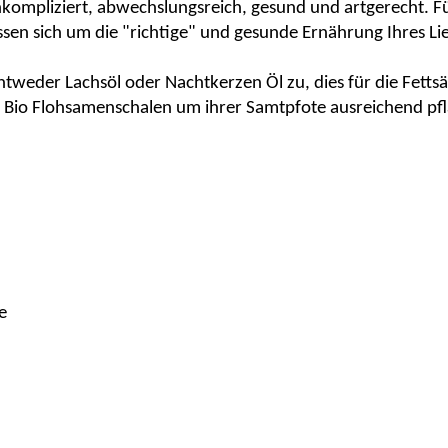
 Unkompliziert, abwechslungsreich, gesund und artgerecht. F
ssen sich um die "richtige" und gesunde Ernährung Ihres L
 entweder
Lachsöl
oder
Nachtkerzen Öl
zu, dies für die Fett
 Bio Flohsamenschalen um ihrer Samtpfote ausreichend pfla
e