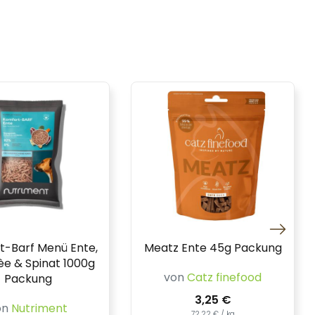
t-Barf Menü Ente,
Meatz Ente 45g Packung
èe & Spinat 1000g
von
Catz finefood
Packung
3,25 €
on
Nutriment
72,22 € / kg