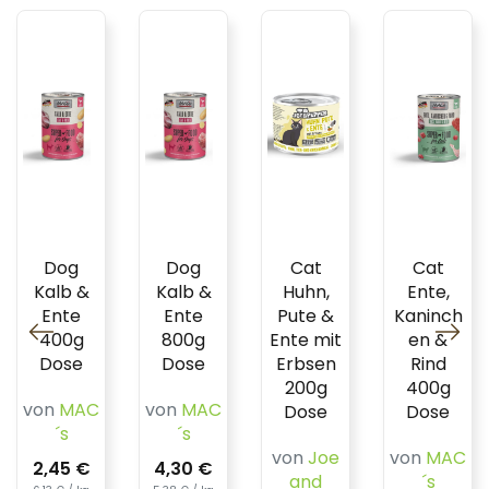
Dog
Dog
Cat
Cat
Kalb &
Kalb &
Huhn,
Ente,
Ente
Ente
Pute &
Kaninch
400g
800g
Ente mit
en &
Dose
Dose
Erbsen
Rind
200g
400g
von
MAC
von
MAC
Dose
Dose
´s
´s
von
Joe
von
MAC
2,45 €
4,30 €
and
´s