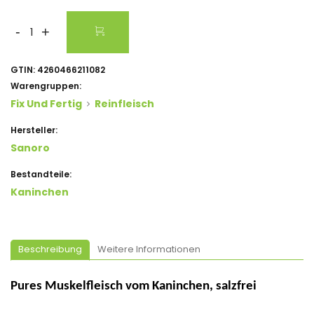
-
+
GTIN:
4260466211082
Warengruppen:
Fix Und Fertig
Reinfleisch
Hersteller:
Sanoro
Bestandteile:
Kaninchen
Beschreibung
Weitere Informationen
Pures Muskelfleisch vom
Kaninchen
, salzfrei