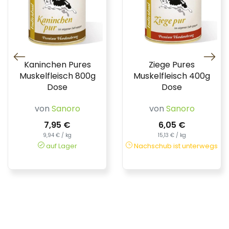
Kaninchen Pures
Ziege Pures
Muskelfleisch 800g
Muskelfleisch 400g
Dose
Dose
von
Sanoro
von
Sanoro
7,95 €
6,05 €
9,94 € / kg
15,13 € / kg
auf Lager
Nachschub ist unterwegs