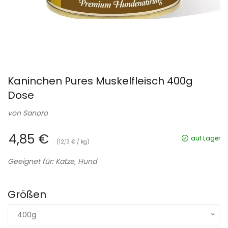
Kaninchen Pures Muskelfleisch 400g
Dose
von
Sanoro
4,85 €
auf Lager
(12,13 € / kg)
Geeignet für: Katze, Hund
Größen
400g