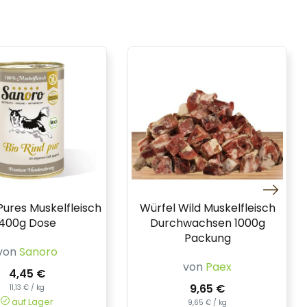
 Pures Muskelfleisch
Würfel Wild Muskelfleisch
400g Dose
Durchwachsen 1000g
Packung
von
Sanoro
von
Paex
4,45 €
9,65 €
11,13 € / kg
auf Lager
9,65 € / kg