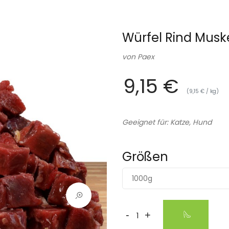
Würfel Rind Musk
von
Paex
9,15 €
(9,15 € / kg)
Geeignet für: Katze, Hund
Größen
1000g
-
+