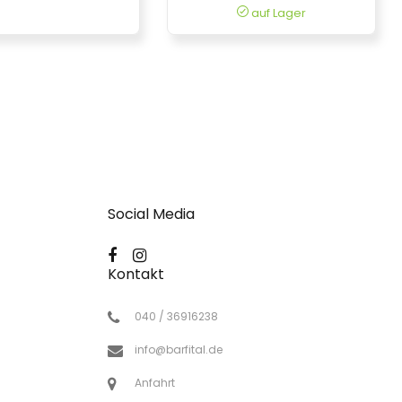
auf Lager
Social Media
Kontakt
040 / 36916238
info@barfital.de
Anfahrt