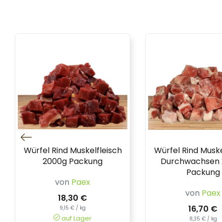
Würfel Rind Muskelfleisch
Würfel Rind Muske
2000g Packung
Durchwachsen 
Packung
von
Paex
von
Paex
18,30 €
16,70 €
9,15 € / kg
auf Lager
8,35 € / kg