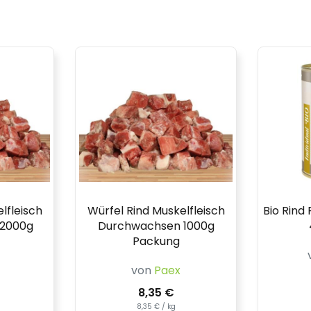
lfleisch
Würfel Rind Muskelfleisch
Bio Rind
2000g
Durchwachsen 1000g
Packung
von
Paex
8,35 €
8,35 € / kg