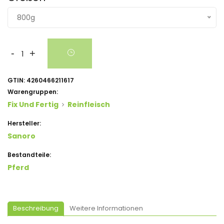
800g
-
+
GTIN:
4260466211617
Warengruppen:
Fix Und Fertig
Reinfleisch
Hersteller:
Sanoro
Bestandteile:
Pferd
Beschreibung
Weitere Informationen