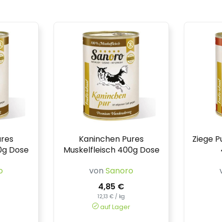
ures
Kaninchen Pures
Ziege P
0g Dose
Muskelfleisch 400g Dose
o
von
Sanoro
4,85 €
12,13 € / kg
auf Lager