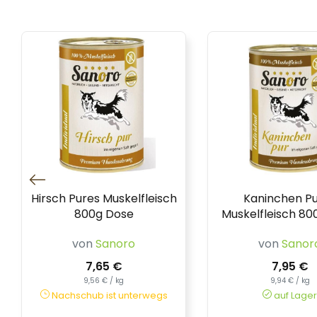
Hirsch Pures Muskelfleisch
Kaninchen P
800g Dose
Muskelfleisch 80
von
Sanoro
von
Sanor
7,65 €
7,95 €
9,56 € / kg
9,94 € / kg
Nachschub ist unterwegs
auf Lager