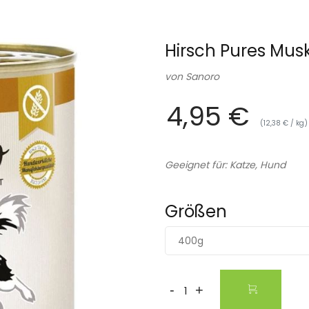
Hirsch Pures Mus
von
Sanoro
4,95 €
(12,38 € / kg)
Geeignet für: Katze, Hund
Größen
400g
-
+