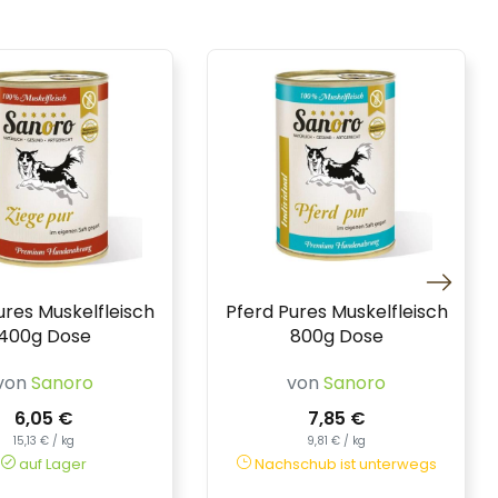
ures Muskelfleisch
Pferd Pures Muskelfleisch
400g Dose
800g Dose
von
Sanoro
von
Sanoro
6,05 €
7,85 €
15,13 € / kg
9,81 € / kg
auf Lager
Nachschub ist unterwegs