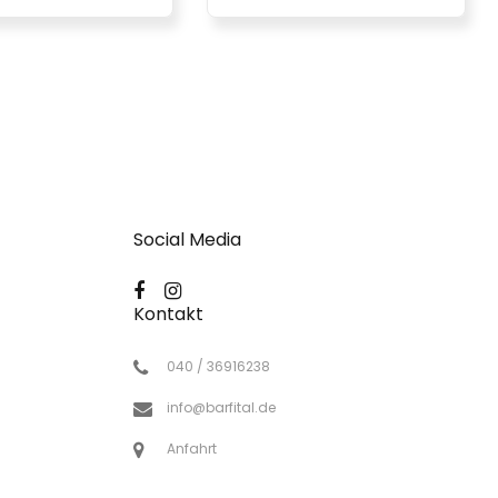
Social Media
Kontakt
040 / 36916238
info@barfital.de
Anfahrt