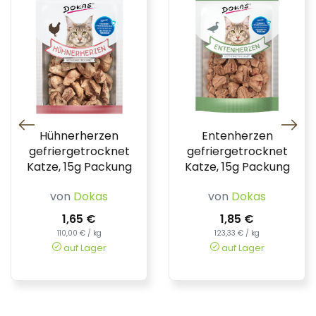
Hühnerherzen
Entenherzen
gefriergetrocknet
gefriergetrocknet
Katze, 15g Packung
Katze, 15g Packung
von
Dokas
von
Dokas
1,65 €
1,85 €
110,00 € / kg
123,33 € / kg
auf Lager
auf Lager