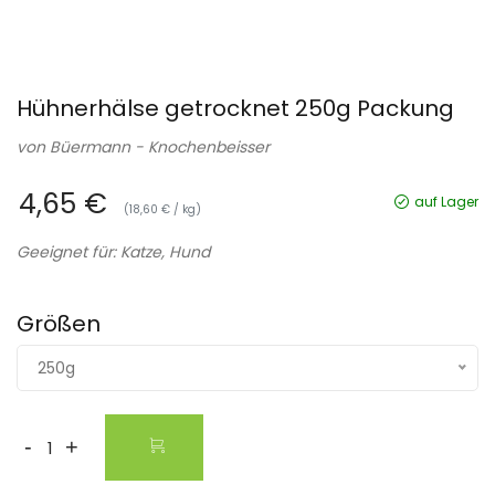
Hühnerhälse getrocknet 250g Packung
von
Büermann - Knochenbeisser
4,65 €
auf Lager
(18,60 € / kg)
Geeignet für: Katze, Hund
Größen
250g
-
+