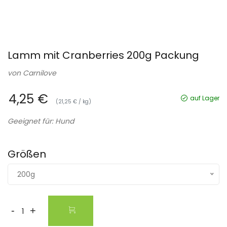
Lamm mit Cranberries 200g Packung
von
Carnilove
4,25 €
auf Lager
(21,25 € / kg)
Geeignet für: Hund
Größen
200g
-
+