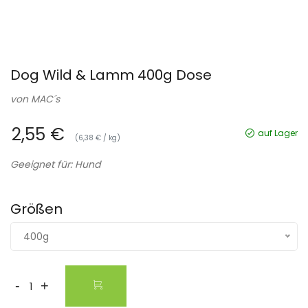
Dog Wild & Lamm 400g Dose
von
MAC´s
2,55 €
auf Lager
(6,38 € / kg)
Geeignet für: Hund
Größen
400g
-
+