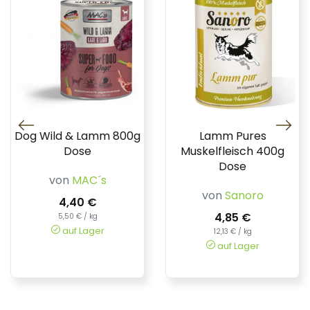
Dog Wild & Lamm 800g
Lamm Pures
Dose
Muskelfleisch 400g
Dose
von
MAC´s
von
Sanoro
4,40 €
4,85 €
5,50 € / kg
auf Lager
12,13 € / kg
auf Lager