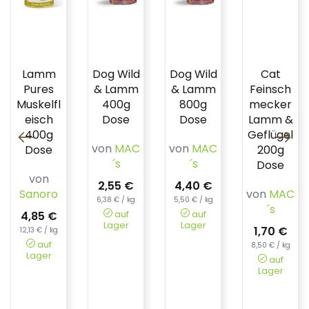
Lamm
Dog Wild
Dog Wild
Cat
Pures
& Lamm
& Lamm
Feinsch
Muskelfl
400g
800g
mecker
eisch
Dose
Dose
Lamm &
400g
Geflügel
von
MAC
von
MAC
Dose
200g
´s
´s
Dose
von
2,55 €
4,40 €
Sanoro
von
MAC
6,38 € / kg
5,50 € / kg
´s
auf
auf
4,85 €
Lager
Lager
1,70 €
12,13 € / kg
auf
8,50 € / kg
Lager
auf
Lager