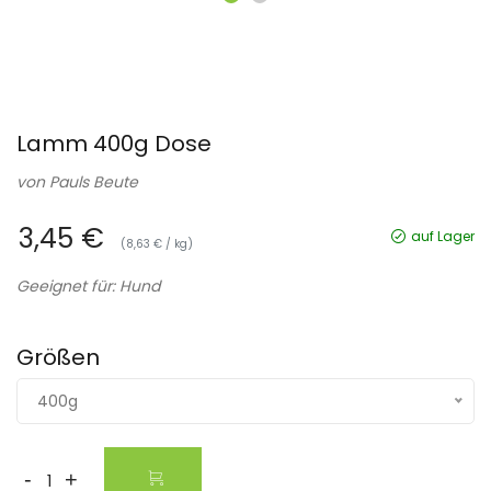
Lamm 400g Dose
von
Pauls Beute
3,45 €
auf Lager
(8,63 € / kg)
Geeignet für: Hund
Größen
400g
-
+