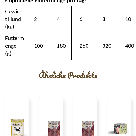
Empfohlene Futtermenge pro Tag:
Gewich
t Hund
2
4
6
8
10
(kg)
Futterm
enge
100
180
260
320
400
(g)
Ähnliche Produkte