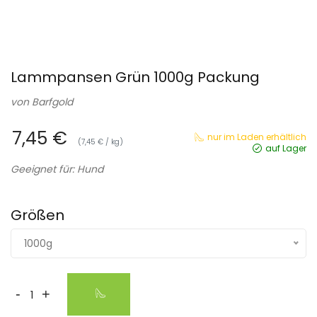
Lammpansen Grün 1000g Packung
von
Barfgold
7,45 €
nur im Laden erhältlich
(7,45 € / kg)
auf Lager
Geeignet für: Hund
Größen
1000g
-
+