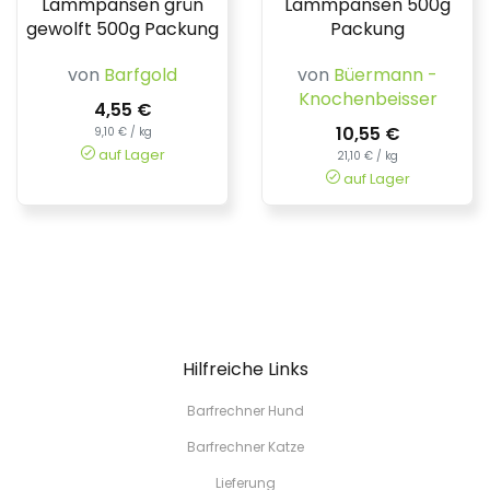
Lammpansen grün
Lammpansen 500g
gewolft 500g Packung
Packung
von
Barfgold
von
Büermann -
Knochenbeisser
4,55 €
10,55 €
9,10 € / kg
auf Lager
21,10 € / kg
auf Lager
Hilfreiche Links
Barfrechner Hund
Barfrechner Katze
Lieferung