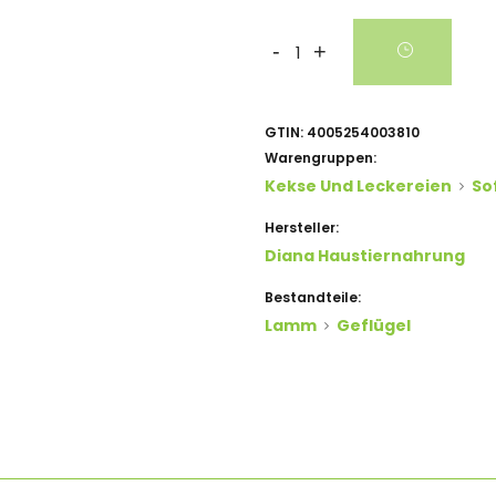
-
+
GTIN:
4005254003810
Warengruppen:
Kekse Und Leckereien
So
Hersteller:
Diana Haustiernahrung
Bestandteile:
Lamm
Geflügel