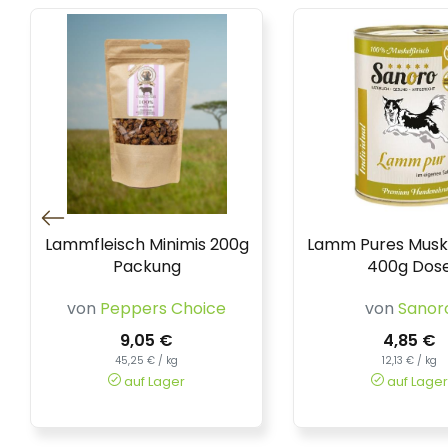
Lammfleisch Minimis 200g
Lamm Pures Muske
Packung
400g Dos
von
Peppers Choice
von
Sanor
9,05 €
4,85 €
45,25 € / kg
12,13 € / kg
auf Lager
auf Lager