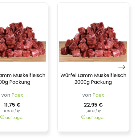
Lamm Muskelfleisch
Würfel Lamm Muskelfleisch
00g Packung
2000g Packung
von
Paex
von
Paex
11,75 €
22,95 €
11,75 € / kg
11,48 € / kg
auf Lager
auf Lager