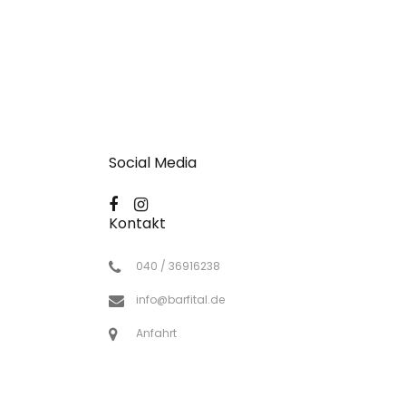
Social Media
Kontakt
040 / 36916238
info@barfital.de
Anfahrt