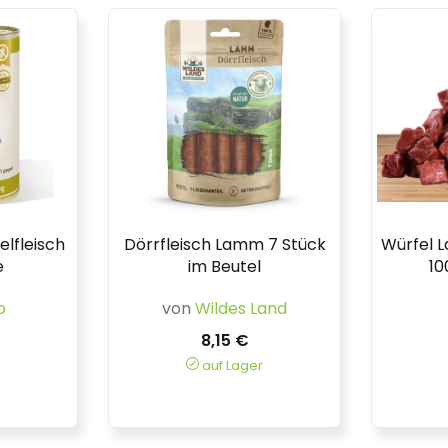
lfleisch
Dörrfleisch Lamm 7 Stück
Würfel 
e
im Beutel
10
o
von
Wildes Land
8,15 €
auf Lager