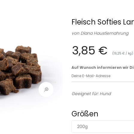
Fleisch Softies 
von
Diana Haustiernahrung
3,85 €
(19,25 € / kg)
Auf Wunsch informieren wir Dich
Geeignet für: Hund
Größen
200g