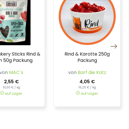
kery Sticks Rind &
Rind & Karotte 250g
n 50g Packung
Packung
von
MAC´s
von
Barf die Katz
2,55 €
4,05 €
51,00 € / kg
16,20 € / kg
auf Lager
auf Lager