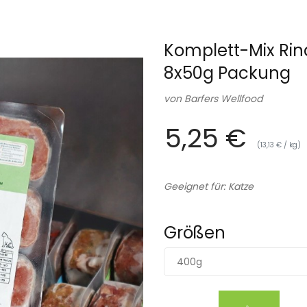
Komplett-Mix Rind
8x50g Packung
von
Barfers Wellfood
5,25 €
(13,13 € / kg)
Geeignet für: Katze
Größen
400g