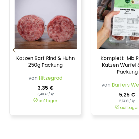
Katzen Barf Rind & Huhn
Komplett-Mix Ri
250g Packung
Katzen Würfel
Packung
von
Hitzegrad
von
Barfers We
3,35 €
5,25 €
13,40 € / kg
auf Lager
13,13 € / kg
auf Lager