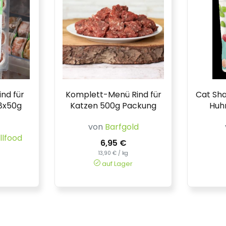
nd für
Komplett-Menü Rind für
Cat Sha
 8x50g
Katzen 500g Packung
Huh
von
Barfgold
llfood
6,95 €
13,90 € / kg
auf Lager