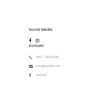
Social Media
Kontakt
040 / 36916238
info@barfital.de
Anfahrt