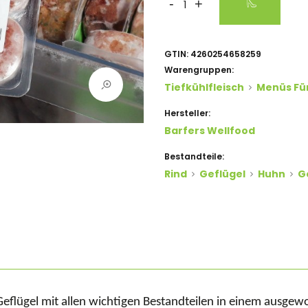
-
+
GTIN:
4260254658259
Warengruppen:
Tiefkühlfleisch
Menüs Fü
Hersteller:
Barfers Wellfood
Bestandteile:
Rind
Geflügel
Huhn
G
flügel mit allen wichtigen Bestandteilen in einem ausgew