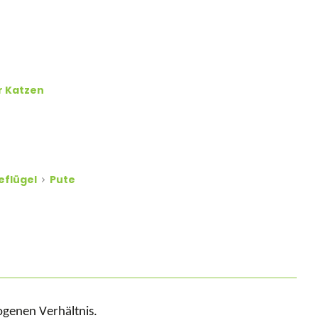
r Katzen
eflügel
Pute
ogenen Verhältnis.