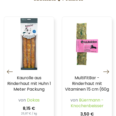
Kaurolle aus
MultiFitBar -
Rinderhaut mit Huhn 1
Rinderhaut mit
Meter Packung
Vitaminen 15 cm (60g
von
Dokas
von
Büermann -
Knochenbeisser
8,15 €
3,50 €
25,87 € / kg