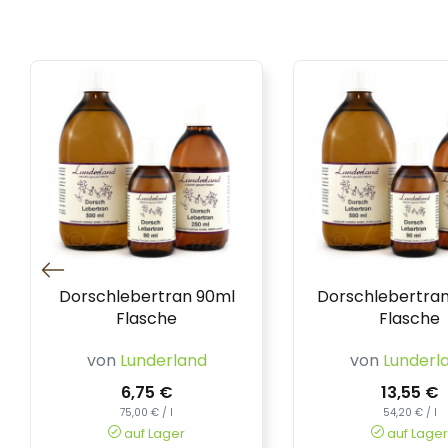
Dorschlebertran 90ml
Dorschlebertra
Flasche
Flasche
von
Lunderland
von
Lunderl
6,75 €
13,55 €
75,00 € / l
54,20 € / l
auf Lager
auf Lager