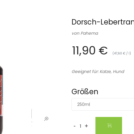
Dorsch-Lebertra
von
Pahema
11,90 €
(47,60 € / l)
Geeignet für: Katze, Hund
Größen
250ml
-
+