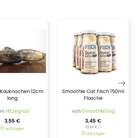
 Kauknochen 12cm
Smoothie Cat Fisch 150ml
lang
Flasche
on
Hitzegrad
von
SmoothieDog
3,55 €
3,45 €
23,00 € / l
auf Lager
auf Lager