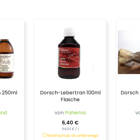
n 250ml
Dorsch-Lebertran 100ml
Dorsch
Flasche
and
von
Pahema
v
6,40 €
64,00 € / l
Nachschub ist unterwegs