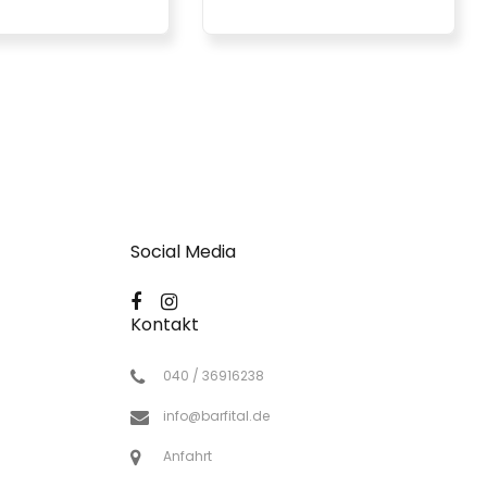
Social Media
Kontakt
040 / 36916238
info@barfital.de
Anfahrt