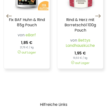
Fix BAF Huhn & Rind
Rind & Herz mit
85g Pouch
Borretschöl 100g
Pouch
von
eBarf
von
Bettys
1,85 €
Landhausküche
21,76 € / kg
auf Lager
1,95 €
19,50 € / kg
auf Lager
Hilfreiche Links