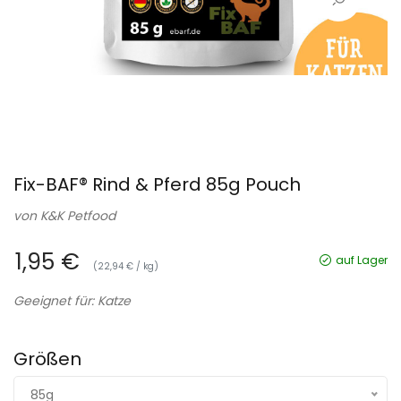
Fix-BAF® Rind & Pferd 85g Pouch
von
K&K Petfood
1,95 €
auf Lager
(22,94 € / kg)
Geeignet für: Katze
Größen
85g