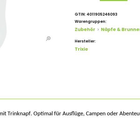
GTIN:
4011905246093
Warengruppen:
Zubehör
Näpfe & Brunne
Hersteller:
Trixie
 mit Trinknapf. Optimal für Ausflüge, Campen oder Aben
teu