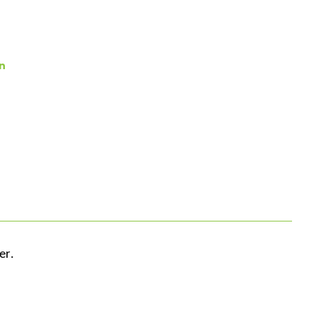
n
er.