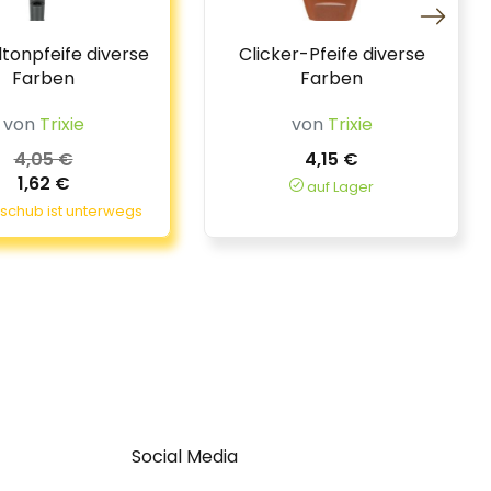
tonpfeife diverse
Clicker-Pfeife diverse
Farben
Farben
von
Trixie
von
Trixie
4,05 €
4,15 €
1,62 €
auf Lager
chub ist unterwegs
Social Media