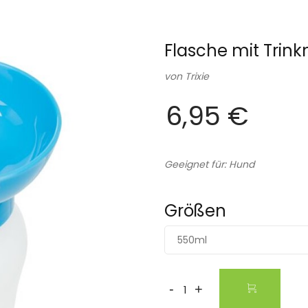
Flasche mit Trink
von
Trixie
6,95 €
Geeignet für: Hund
Größen
550ml
-
+