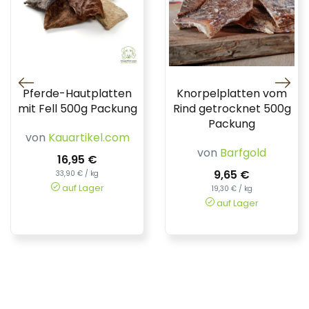
Pferde-Hautplatten
Knorpelplatten vom
mit Fell 500g Packung
Rind getrocknet 500g
Packung
von
Kauartikel.com
von
Barfgold
16,95 €
9,65 €
33,90 € / kg
auf Lager
19,30 € / kg
auf Lager