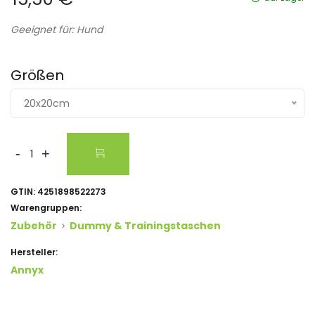
Geeignet für: Hund
Größen
20x20cm
-
+
GTIN:
4251898522273
Warengruppen:
Zubehör
Dummy & Trainingstaschen
Hersteller:
Annyx