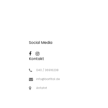
Social Media
Kontakt
040 / 36916238
info@barfital.de
Anfahrt