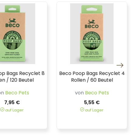
op Bags Recyclet 8
Beco Poop Bags Recyclet 4
en / 120 Beutel
Rollen / 60 Beutel
on
Beco Pets
von
Beco Pets
7,95 €
5,55 €
auf Lager
auf Lager