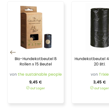
Bio-Hundekotbeutel 8
Hundekotbeutel 4 
Rollen x 15 Beutel
20 Btl.
von
the sustainable people
von
Trixie
9,45 €
3,45 €
auf Lager
auf Lager