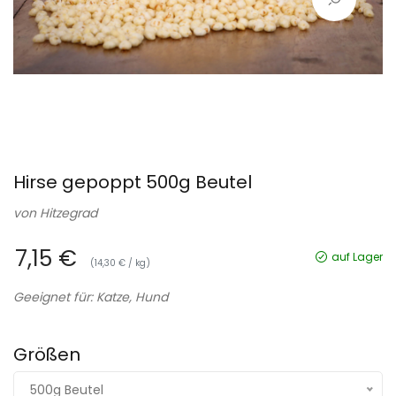
Hirse gepoppt 500g Beutel
von
Hitzegrad
7,15 €
auf Lager
(14,30 € / kg)
Geeignet für: Katze, Hund
Größen
500g Beutel