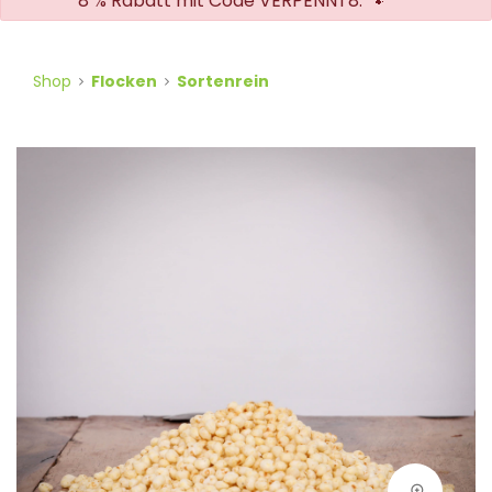
8 % Rabatt mit Code VERPENNT8. 🐾
Shop
Flocken
Sortenrein