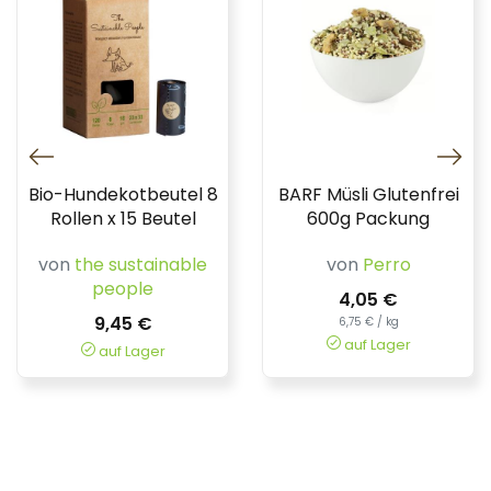
Bio-Hundekotbeutel 8
BARF Müsli Glutenfrei
Rollen x 15 Beutel
600g Packung
von
the sustainable
von
Perro
people
4,05 €
9,45 €
6,75 € / kg
auf Lager
auf Lager