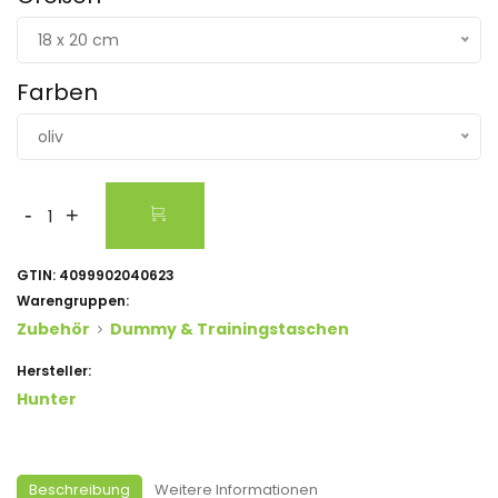
18 x 20 cm
Farben
oliv
-
+
GTIN:
4099902040623
Warengruppen:
Zubehör
Dummy & Trainingstaschen
Hersteller:
Hunter
Beschreibung
Weitere Informationen