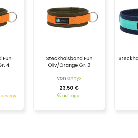
d Fun
Steckhalsband Fun
Steckha
r. 4
Oliv/Orange Gr. 2
x
von
annyx
23,50 €
nterwegs
auf Lager