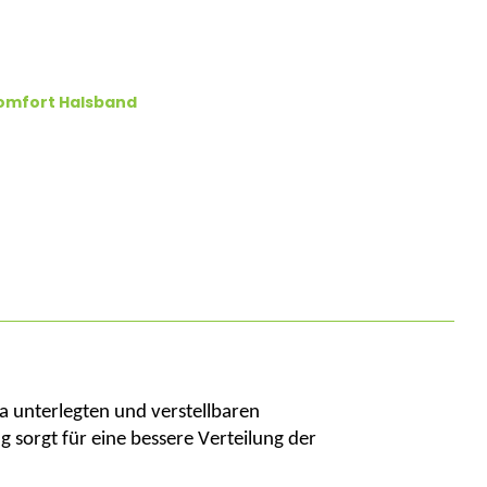
omfort Halsband
a
unterlegten
und
verstellbaren
ng
sorgt
für
eine
bessere
Verteilung
der