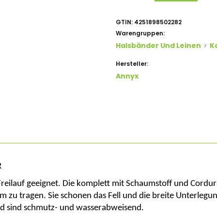
GTIN:
4251898502282
Warengruppen:
Halsbänder Und Leinen
K
Hersteller:
Annyx
R
Freilauf
geeignet
. Die
komplett
mit
Schaumstoff
und
Cordur
hm
zu
tragen
. Sie
schonen
das Fell und die
breite
Unterlegu
nd
sind
schmutz- und
wasserabweisend
.