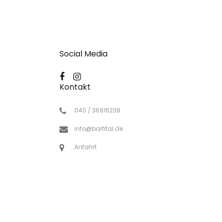
Social Media
Kontakt
040 / 36916238
info@barfital.de
Anfahrt