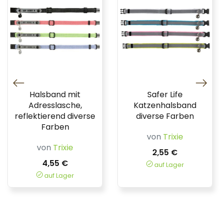
Halsband mit
Safer Life
Adresslasche,
Katzenhalsband
reflektierend diverse
diverse Farben
Farben
von
Trixie
von
Trixie
2,55 €
4,55 €
auf Lager
auf Lager