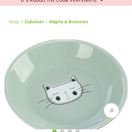
8 % Rabatt mit Code VERPENNT8. 🐾
Shop
Zubehör
Näpfe & Brunnen