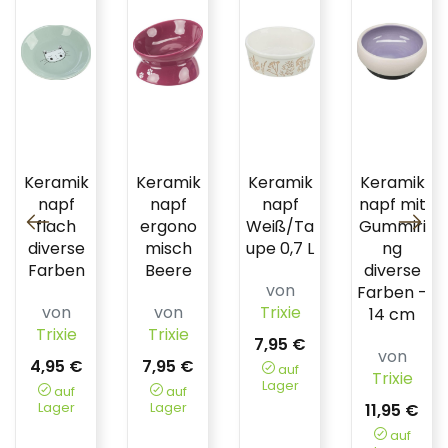
Keramik
Keramik
Keramik
Keramik
napf
napf
napf
napf mit
flach
ergono
Weiß/Ta
Gummiri
diverse
misch
upe 0,7 L
ng
Farben
Beere
diverse
von
Farben -
von
von
Trixie
14 cm
Trixie
Trixie
7,95 €
von
4,95 €
7,95 €
auf
Trixie
Lager
auf
auf
Lager
Lager
11,95 €
auf