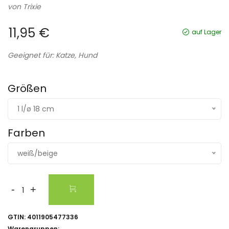
von
Trixie
11,95 €
auf Lager
Geeignet für: Katze, Hund
Größen
1 l/ø 18 cm
Farben
weiß/beige
-
+
GTIN:
4011905477336
Warengruppen: