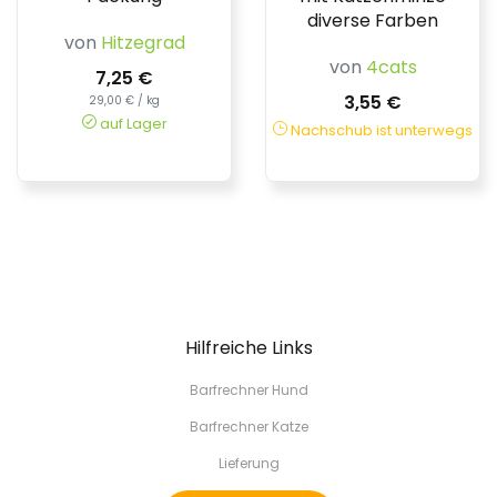
diverse Farben
von
Hitzegrad
von
4cats
7,25 €
3,55 €
29,00 € / kg
auf Lager
Nachschub ist unterwegs
Hilfreiche Links
Barfrechner Hund
Barfrechner Katze
Lieferung