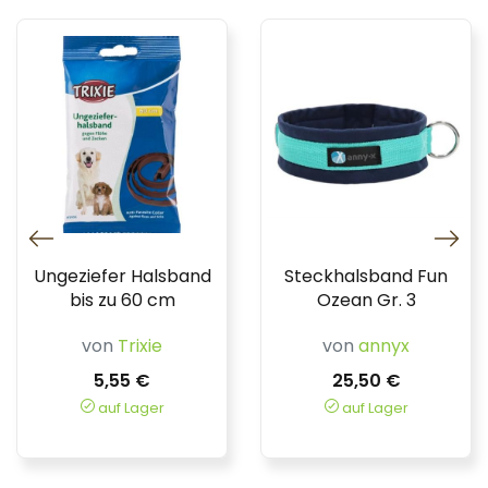
Ungeziefer Halsband
Steckhalsband Fun
bis zu 60 cm
Ozean Gr. 3
von
Trixie
von
annyx
5,55 €
25,50 €
auf Lager
auf Lager