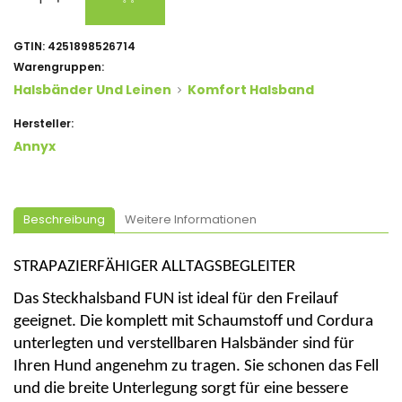
GTIN:
4251898526714
Warengruppen:
Halsbänder Und Leinen
Komfort Halsband
Hersteller:
Annyx
Beschreibung
Weitere Informationen
STRAPAZIERFÄHIGER ALLTAGSBEGLEITER
Das
Steckhalsband
FUN
ist
ideal für den
Freilauf
geeignet
. Die
komplett
mit
Schaumstoff
und
Cordura
unterlegten
und
verstellbaren
Halsbänder
sind
für
Ihren
Hund
angenehm
zu
tragen
. Sie
schonen
das Fell
und die
breite
Unterlegung
sorgt
für
eine
bessere