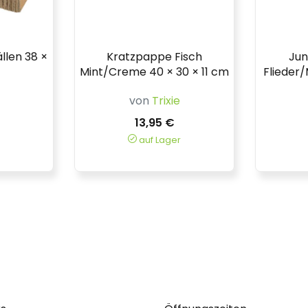
llen 38 ×
Kratzpappe Fisch
Jun
Mint/Creme 40 × 30 × 11 cm
Flieder/
von
Trixie
13,95 €
auf Lager