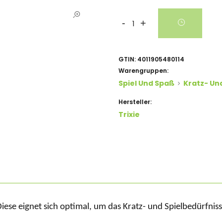
-
+
GTIN:
4011905480114
Warengruppen:
Spiel Und Spaß
Kratz- Un
Hersteller:
Trixie
D
iese eignet sich
optimal,
um das Kratz- un
d
Spielbedürfni
ss