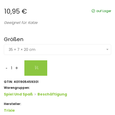
10,95 €
auf Lager
Geeignet für: Katze
Größen
35 × 7 × 20 cm
-
+
GTIN:
4011905459301
Warengruppen:
Spiel Und Spaß
Beschäftigung
Hersteller:
Trixie