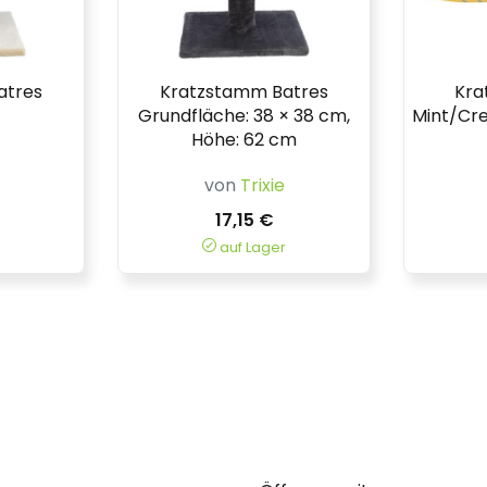
atres
Kratzstamm Batres
Kra
Grundfläche: 38 × 38 cm,
Mint/Cre
Höhe: 62 cm
von
Trixie
17,15 €
auf Lager