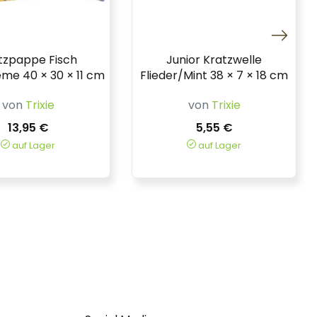
tzpappe Fisch
Junior Kratzwelle
me 40 × 30 × 11 cm
Flieder/Mint 38 × 7 × 18 cm
von
Trixie
von
Trixie
13,95 €
5,55 €
auf Lager
auf Lager