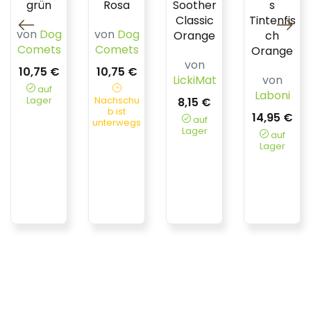
grün
Rosa
Soother
s
Classic
Tintenfis
von
Dog
von
Dog
Orange
ch
Comets
Comets
Orange
von
10,75 €
10,75 €
LickiMat
von
auf
Laboni
Lager
Nachschu
8,15 €
b ist
14,95 €
auf
unterwegs
Lager
auf
Lager