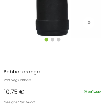
Bobber orange
von
Dog Comets
10,75 €
auf Lager
Geeignet für: Hund