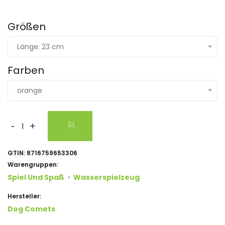
Größen
Länge: 23 cm
Farben
orange
-
+
GTIN:
8716759653306
Warengruppen:
Spiel Und Spaß
Wasserspielzeug
Hersteller:
Dog Comets