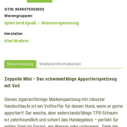
GTIN:
8596075002602
Warengruppen:
Spiel Und Spaß
Wasserspielzeug
Hersteller:
Kiwi Walker
Beschreibung
Weitere Informationen
Zeppelin Mini – Das schwimmfähige Apportierspielzeug
mit Seil
Dieses zigarrenförmige Markenspielzeug mit robuster
Handschlaufe ist ein Volltreffer für deinen Hund, wenn er gerne
apportiert! Der weiche, aber widerstandsfähige TPR-Schaum
ist zahnfreundlich und schont das Hundegebiss – perfekt für
wildes Spiel im Garten, am Wasser oder unterwegs. Dank der