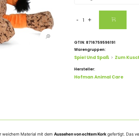
-
+
GTIN:
8716759596191
Warengruppen:
Spiel Und Spaß
Zum Kusch
Hersteller:
Hofman Animal Care
ar weichem Material mit dem
Aussehen von echtem Kork
gefertigt. Das v