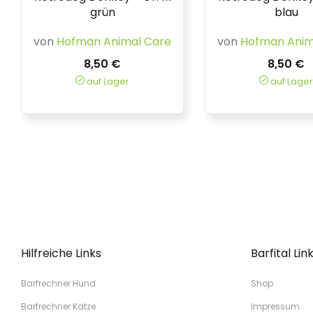
grün
blau
von
Hofman Animal Care
von
Hofman Anim
8,50 €
8,50 €
auf Lager
auf Lager
Hilfreiche Links
Barfital Lin
Barfrechner Hund
Shop
Barfrechner Katze
Impressum