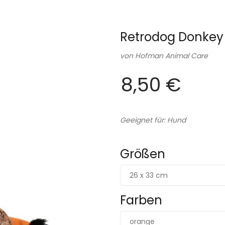
Retrodog Donkey 
von
Hofman Animal Care
8,50 €
Geeignet für: Hund
Größen
26 x 33 cm
Farben
orange