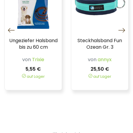
Ungeziefer Halsband
Steckhalsband Fun
bis zu 60 cm
Ozean Gr. 3
von
Trixie
von
annyx
5,55 €
25,50 €
auf Lager
auf Lager