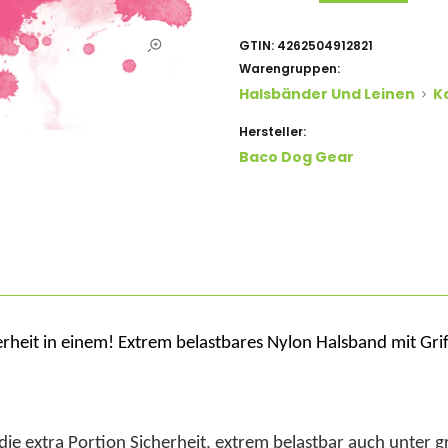
GTIN:
4262504912821
Warengruppen:
Halsbänder Und Leinen
K
Hersteller:
Baco Dog Gear
eit in einem! Extrem belastbares Nylon Halsband mit Grif
e extra Portion Sicherheit,
extrem belastbar
auch unter g