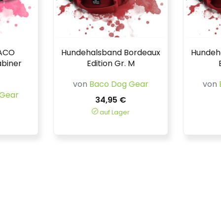
BACO
Hundehalsband Bordeaux
Hundeh
abiner
Edition Gr. M
von
Baco Dog Gear
von
 Gear
34,95 €
auf Lager