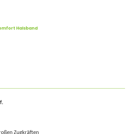
omfort Halsband
f.
roßen Zugkräften