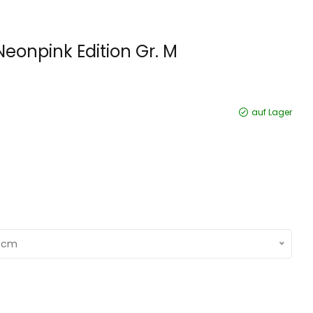
onpink Edition Gr. M
auf Lager
4 cm